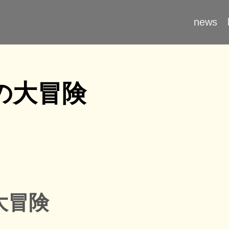
news
の大冒険
大冒険